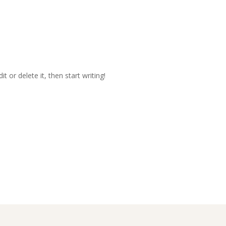
HOME
Leistungen
Maschinenpark
Qualität u
t or delete it, then start writing!